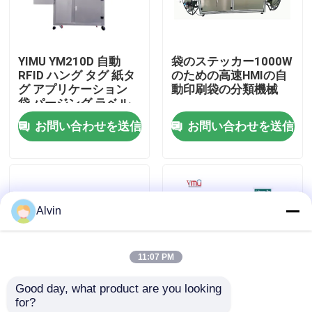
私達について
YIMU YM210D 自動
袋のステッカー1000W
RFID ハング タグ 紙タ
のための高速HMIの自
工場旅行
グ アプリケーション
動印刷袋の分類機械
袋 パージング ラベル
付け 機械
お問い合わせを送信
お問い合わせを送信
品質管理
私達に連絡しなさい
Alvin
ニュース
11:07 PM
引用を要求しなさい
Good day, what product are you looking 
for?
自動分類機械
自動LDPEの紙袋の分
YIMU YM210D バッグ