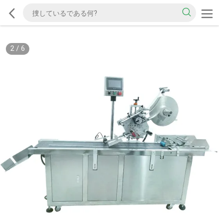
2
/
6