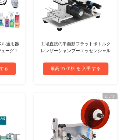
ラベル適用器
工場直接の半自動フラットボトルク
ューグ 2
レンザーシャンプーエッセンシャル
機
オイルラベルアプリケーター用ラベ
リングマシン
 する
最高 の 価格 を 入手 する
ビデオ