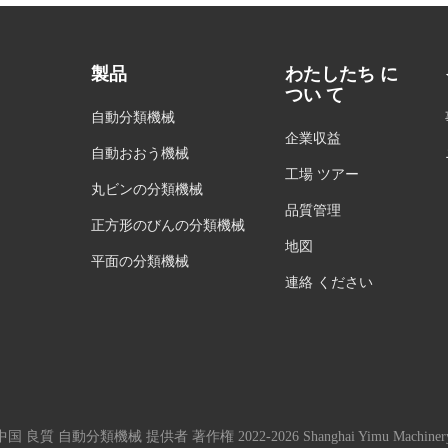
製品
わたしたち に
つい て
自動分類機械
企業収益
自動おおう機械
工場 ツアー
丸ビンの分類機械
品質管理
正方形のびんの分類機械
地図
平面の分類機械
連絡 ください
中国 良質 自動分類機械 提供者 著作権 2022-2026 Shanghai Yimu Machinery