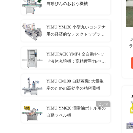
自動びんのおおう機械
YIMU YM130 小型丸いコンテナ
用の経済的なデスクトップラベ
ルアプリケーション
ラ
YIMUPACK YMF4 全自動4ヘッ
ド液体充填機：高精度重力/ペリ
スタポンプソリューション
YIMU CM100 自動蓋機: 大量生
産のための高効率の精密蓋機
ビデオ
YIMU YM620 潤滑油ボトル用の
自動ラベル機