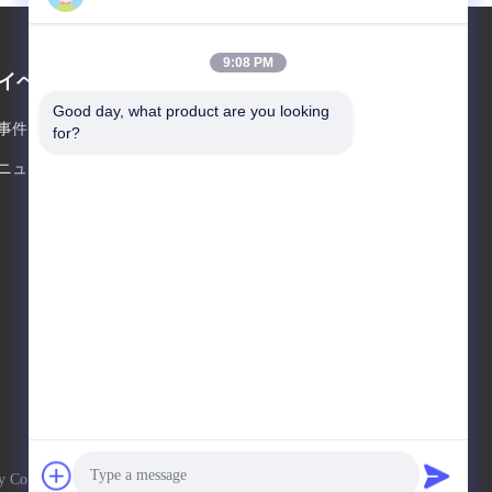
9:08 PM
イベント
引用を要求しなさい
Good day, what product are you looking 
事件
for?
電話番号 86--17302103515
ニュース
ファクシミリ 86--15921163554




 Co., Ltd. . 複製権所有。