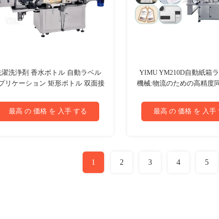
洗濯洗浄剤 香水ボトル 自動ラベル
YIMU YM210D自動紙
プリケーション 矩形ボトル 双面接
機械:物流のための高精度
着ラベル 機械
&サイドラベル付け
最高 の 価格 を 入手 する
最高 の 価格 を 入手
1
2
3
4
5