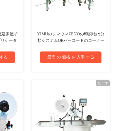
屋建家屋そ
YIMUのシマウマZE500の印刷物は分
プリケータ
類システムQRバーコードのコーナー
のラベルのアプリケーターを加える
 する
最高 の 価格 を 入手 する
ビデオ