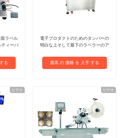
表面ラベル
電子プロダクトのためのタンパーの
ルティーバ
明白な上そして最下のラベラーのア
ーション
プリケーター機械
 する
最高 の 価格 を 入手 する
ビデオ
ビデオ