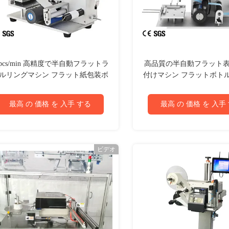
0pcs/min 高精度で半自動フラットラ
高品質の半自動フラット
ルリングマシン フラット紙包装ボ
付けマシン フラットボト
ックスラベルアプリケーション
ッグラベル付けアプリケ
最高 の 価格 を 入手 する
最高 の 価格 を 入手
ビデオ