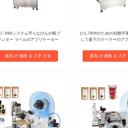
LC HMIシステム平らなびんの瓶プ
びん700Wのための自動平
リンター ラベルのアプリケーター
して最下のラベラーのア
1phase
ー機械
最高 の 価格 を 入手 する
最高 の 価格 を 入手