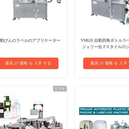
動びんのラベルのアプリケーター
YM620 自動四角ボトル
ジェリー缶 Fスタイルのジ
頭のラベル付け
最高 の 価格 を 入手 する
最高 の 価格 を 入手
ビデオ