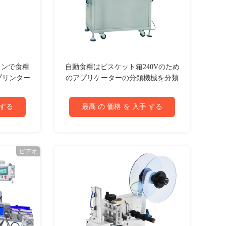
ラインで食糧
自動食糧はビスケット箱240Vのため
プリンター
のアプリケーターの分類機械を分類
ター
できる
 する
最高 の 価格 を 入手 する
ビデオ