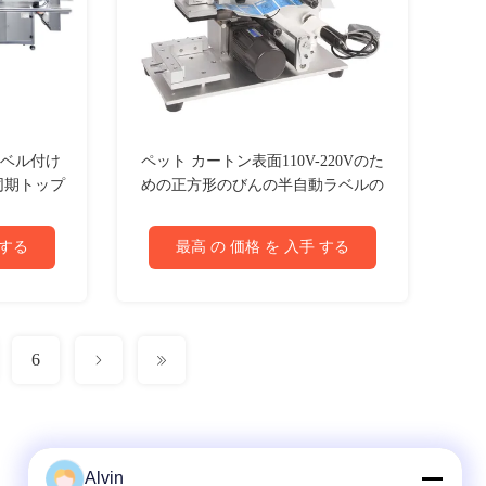
箱ラベル付け
ペット カートン表面110V-220Vのた
同期トップ
めの正方形のびんの半自動ラベルの
機器
アプリケーター機械
 する
最高 の 価格 を 入手 する
6
Alvin