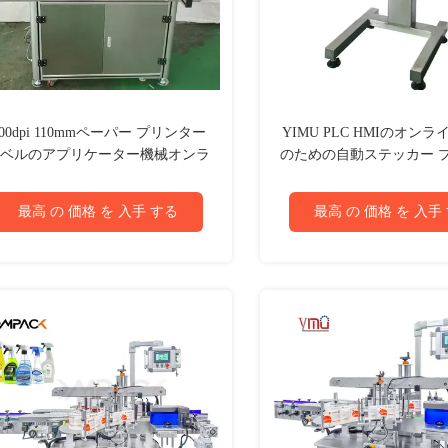
300dpi 110mmペーパー プリンター
YIMU PLC HMIのオン
ベルのアプリケーター機械オンラ
のための自動ステッカー 
イン印刷
ラベルのアプリケー
最高 の 価格 を 入手 する
最高 の 価格 を 入手