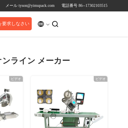
メール tyson@yimupack.com
電話番号 86--17302103515


を要求しなさい
オンライン メーカー
ビデオ
ビデオ