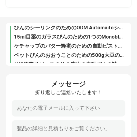
びんのシーリングのためのODM Automaitcシリンダー ピストン ソース充填機
15ml目薬のガラスびんのための1つのMonoblockの充填機に付きOEM 2つ
私達について
ケチャップのバター蜂蜜のための自動ピストン満ちるおおう機械
ペットびんのおおうことのための500g大豆のケチャップ ソース充填機
工場旅行
1KG唐辛子ソースのりの液体の自動びんの詰物およびおおう機械2500bottles/Hr
30ml目薬の容器のびんのためのGMP HMI電子Vapeのオイルの満ちるおおう機械
品質管理
OEM水差しの殺虫剤のパッキングのための1つのLtrの半自動液体の充填機
Monoblock 1Lの自動酢の真空液体の満ちる装置のびんの注入口のふた締め機
私達に連絡しなさい
1000ml-5000ml自動液体の充填機アルコール重力のびんの注入口
メッセージ
蜂蜜のびん詰めにすることのための4つのノズルのホット ソースの充填機のサーボ注入口
折り返しご連絡いたします！
プログラム可能なヒマワリのオリーブ・オイル ソース充填機2500mlのサーボ ピストン・ポンプ
ニュース
CBDの潤滑油エンジンの油壷のシーリング機械200ml-5000ml
自動ピストン オイルの充填機のオリーブ・オイルのびんの注入口500g
引用を要求しなさい
自動ワインのシャンプーの無菌びんの充填機50ml-5000ml
Ethylアルコール ジュースの無菌液体の充填機30ml 50ml 100ml
自動分類機械