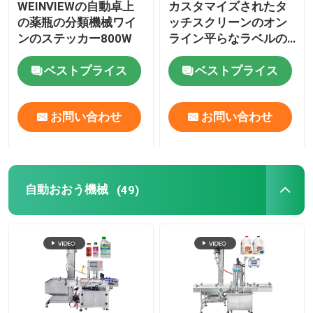
WEINVIEWの自動卓上
カスタマイズされたタ
の薬瓶の分類機械ワイ
ッチスクリーンのオン
満ちるおおう機械
ンのステッカー800W
ライン平らなラベルの
アプリケーター機械
ベストプライス
ベストプライス
PLC制御380W
誘導のシーリング機械
お問い合わせ
お問い合わせ
液体充填機
ソース充填機
自動おおう機械
(49)
分類機械付属品
半自動ラベルのアプリケーター
カスタムパッケージラベル