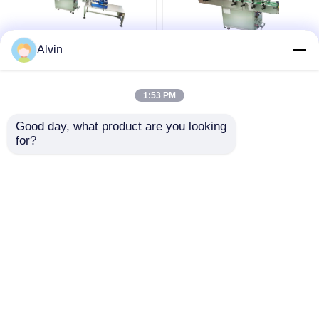
Alvin
ODMの正方形のびんの
高速びんのラベル メー
ための付着力のステッ
カー機械瓶のラベルの
カーの上および最下の
アプリケーター機械
1:53 PM
400W
ラベラー機械280KG
ベストプライス
ベストプライス
Good day, what product are you looking 
for?
お問い合わせ
お問い合わせ
多くを見て下さい
Desktop Site
ホーム
企業情報
お問い合わせ
地図
プライバシーポリシー