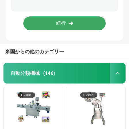
潤滑油のバター線形自動びんおおう機械PLCの液体石鹸の充填機
シャンプー手のSanitizerのための680ml蠕動性の自動液体の充填機
自動おおう機械
ピストン3L洗濯洗剤の磨く代理人のための自動びんの充填機
600kgオリーブ色 ピーナツColza 50bottles/Minのための食用の調理の植物油の注入口機械
丸ビンの分類機械
米国からの他のカテゴリー
正方形のびんの分類機械
平面の分類機械
自動分類機械
(146)
袋の分類機械
ガラスびんの分類機械
印刷ラベリングマシン