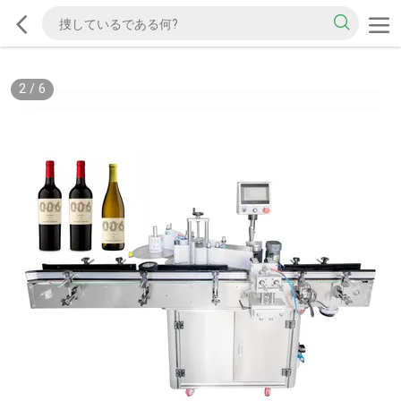
2
/
6