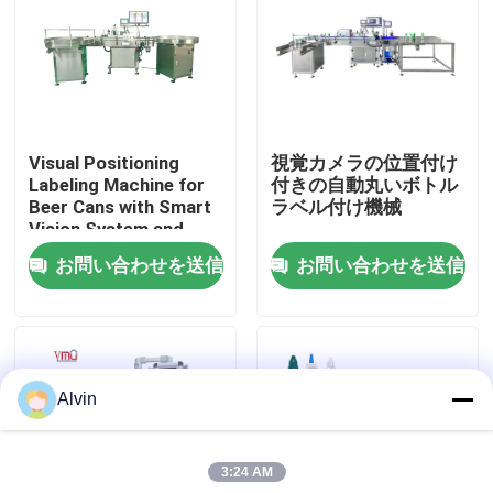
私達について
工場旅行
Visual Positioning
視覚カメラの位置付け
Labeling Machine for
付きの自動丸いボトル
品質管理
Beer Cans with Smart
ラベル付け機械
Vision System and
High Speed (1200-
お問い合わせを送信
お問い合わせを送信
私達に連絡しなさい
2400 Cans/Minute) for
Precision Placement
(<1mm)
ニュース
Alvin
引用を要求しなさい
3:24 AM
自動分類機械