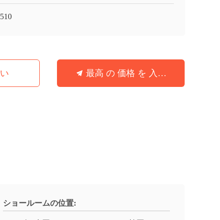
510
さい
最高 の 価格 を 入手 する
ショールームの位置: