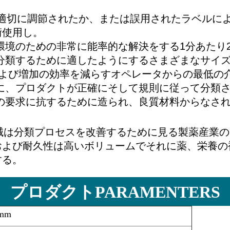
を不適切に調節されたか、または誤用されたラベル
術使用し。
環境のための非常に能率的な解決をする1分あたり2
分類するために適したようにするさまざまなサイ
および増加の効率を減らすオペレータからの最低の
に、プロダクトが正確にそして規則に従って分類
の要求に抗するために造られ、良質材料からなさ
機械は分類プロセスを改善するために見る製薬産業
および耐久性は高いボリュームでそれに薬、栄養の
する。
プロダクトPARAMENTERS
0mm