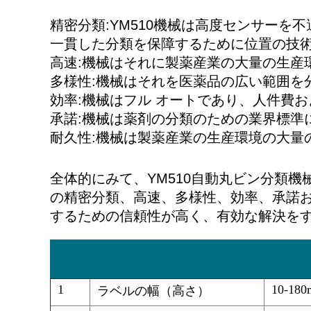
精密分類:YM510機械は高度センサー
一貫した分類を保障するために位置の技
高速:機械はそれに製薬産業の大量の生産
多様性:機械はそれを医薬品の広い範囲を
効率:機械はフル オートであり、人件費
承諾:機械は薬剤の分類のための業界標準
耐久性:機械は製薬産業の生産環境の大量
全体的にみて、YM510自動丸ビン分類
の精密分類、高速、多様性、効率、承諾
するための信頼性が高く、有効な解決を
1
10-18
ラベルの幅（高さ）