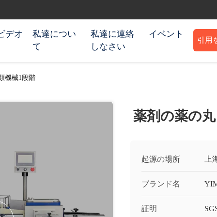
ビデオ
私達につい
私達に連絡
イベント
引用
て
しなさい
類機械1段階
薬剤の薬の丸
起源の場所
上
ブランド名
YI
証明
SGS