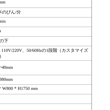
0mm
00本のびん/分
min
m
mの下
、110V/220V、50/60Hzの1段階（カスタマイズ
）
か40mm
80mm
* W800 * H1750 mm