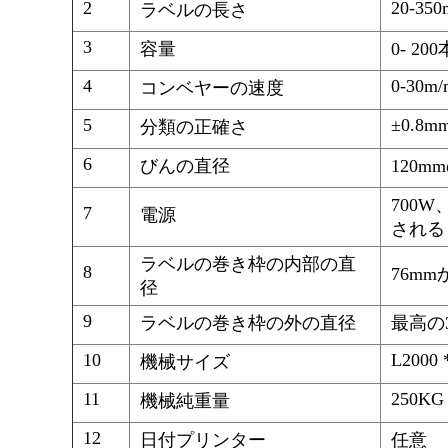
2
20-35
ラベルの長さ
3
容量
0- 2
4
0-30m/
コンベヤーの速度
5
±0.8m
分類の正確さ
6
びんの直径
120m
700W
7
電源
される
ラベルの巻き枠の内部の直
8
76mm
径
9
ラベルの巻き枠の外の直径
最高の3
10
L2000 
機械サイズ
11
250KG
機械純重量
12
日付プリンター
任意