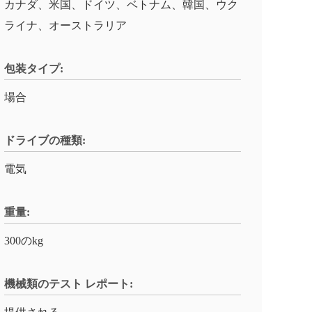
カナダ、米国、ドイツ、ベトナム、韓国、ウク
ライナ、オーストラリア
包装タイプ:
場合
ドライブの種類:
電気
重量:
300のkg
機械類のテスト レポート: