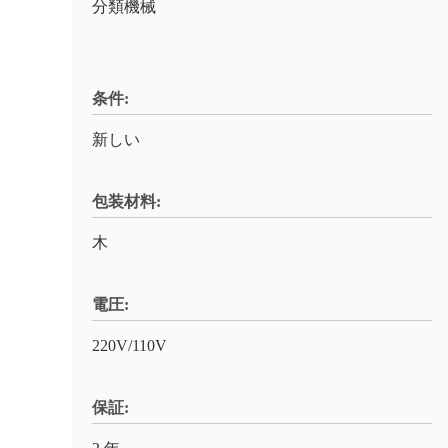
分類機械
条件:
新しい
包装材料:
木
電圧:
220V/110V
保証: