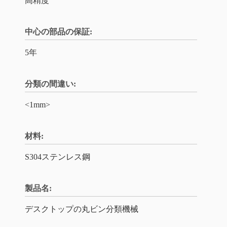
高精度
中心の部品の保証:
5年
分類の間違い:
<1mm>
材料:
S304ステンレス鋼
製品名:
デスクトップの丸ビン分類機械