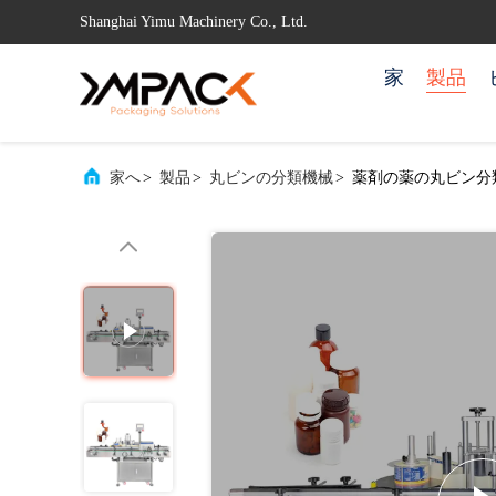
Shanghai Yimu Machinery Co., Ltd.
家
製品
家へ
>
製品
>
丸ビンの分類機械
>
薬剤の薬の丸ビン分