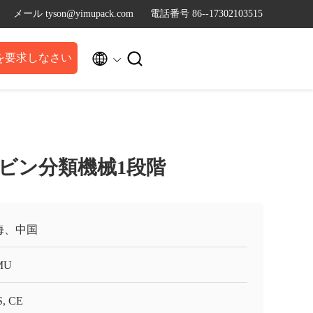
メール tyson@yimupack.com
電話番号 86--17302103515


を要求しなさい
ビン分類機械1段階
海、中国
MU
, CE