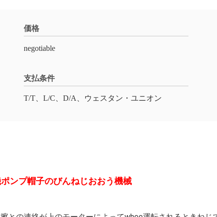
価格
negotiable
支払条件
T/T、L/C、D/A、ウェスタン・ユニオン
機ポンプ帽子のびんねじおおう機械
擦との連絡が上のモーターによってwhee運転されるときね