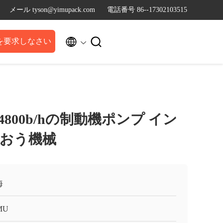
メール tyson@yimupack.com
電話番号 86--17302103515


を要求しなさい
4800b/hの制動機ポンプ イン
おう機械
海
MU