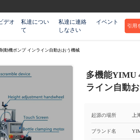
ビデオ
私達につい
私達に連絡
イベント
引用
て
しなさい
b/hの制動機ポンプ インライン自動おおう機械
多機能YIMU 
ライン自動お
起源の場所
上
ブランド名
YI