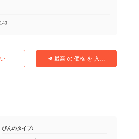
140
さい
最高 の 価格 を 入手 する
びんのタイプ: