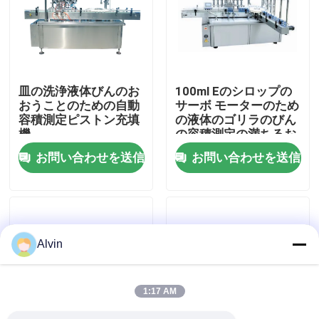
私達について
工場旅行
皿の洗浄液体びんのお
100ml Eのシロップの
おうことのための自動
サーボ モーターのため
容積測定ピストン充填
の液体のゴリラのびん
品質管理
機
の容積測定の満ちるお
おう機械
お問い合わせを送信
お問い合わせを送信
私達に連絡しなさい
ニュース
Alvin
引用を要求しなさい
1:17 AM
自動分類機械