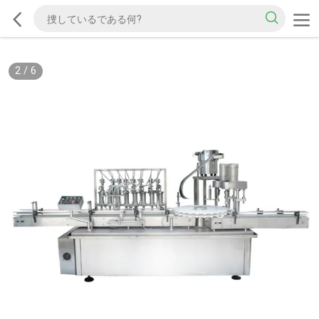
2
/
6