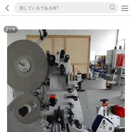
2
/
6