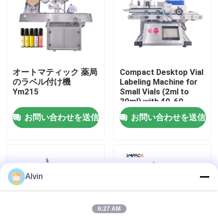
私達について
工場旅行
オートマティック 薬局
Compact Desktop Vial
のラベル付け機
Labeling Machine for
品質管理
Ym215
Small Vials (2ml to
30ml) with 40-60
Vials/Minute
お問い合わせを送信
お問い合わせを送信
私達に連絡しなさい
ニュース
Alvin
引用を要求しなさい
6:27 AM
自動分類機械