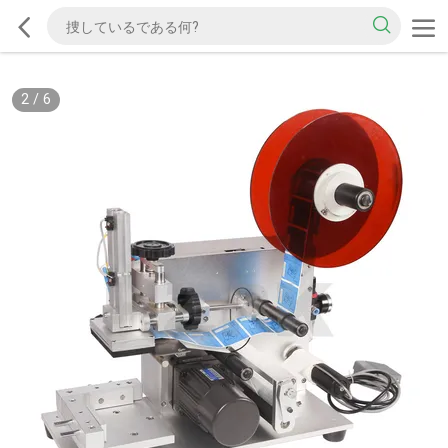
2
/
6