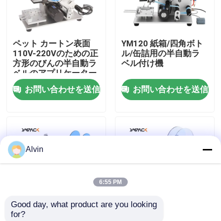
私達について
ペット カートン表面
YM120 紙箱/四角ボト
110V-220Vのための正
ル/缶詰用の半自動ラ
工場旅行
方形のびんの半自動ラ
ベル付け機
ベルのアプリケーター
機械
お問い合わせを送信
お問い合わせを送信
品質管理
私達に連絡しなさい
Alvin
ニュース
6:55 PM
引用を要求しなさい
Good day, what product are you looking 
for?
自動分類機械
YM130 手動式丸いボ
YM120 マニュアル フ